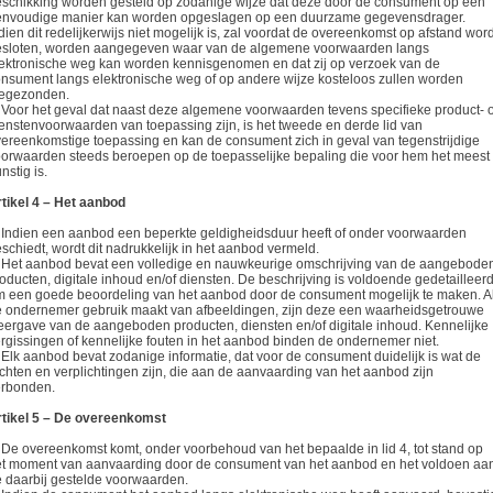
schikking worden gesteld op zodanige wijze dat deze door de consument op een
envoudige manier kan worden opgeslagen op een duurzame gegevensdrager.
dien dit redelijkerwijs niet mogelijk is, zal voordat de overeenkomst op afstand word
esloten, worden aangegeven waar van de algemene voorwaarden langs
ektronische weg kan worden kennisgenomen en dat zij op verzoek van de
nsument langs elektronische weg of op andere wijze kosteloos zullen worden
oegezonden.
 Voor het geval dat naast deze algemene voorwaarden tevens specifieke product- o
enstenvoorwaarden van toepassing zijn, is het tweede en derde lid van
ereenkomstige toepassing en kan de consument zich in geval van tegenstrijdige
orwaarden steeds beroepen op de toepasselijke bepaling die voor hem het meest
nstig is.
tikel 4 – Het aanbod
 Indien een aanbod een beperkte geldigheidsduur heeft of onder voorwaarden
schiedt, wordt dit nadrukkelijk in het aanbod vermeld.
 Het aanbod bevat een volledige en nauwkeurige omschrijving van de aangebode
oducten, digitale inhoud en/of diensten. De beschrijving is voldoende gedetailleer
 een goede beoordeling van het aanbod door de consument mogelijk te maken. A
 ondernemer gebruik maakt van afbeeldingen, zijn deze een waarheidsgetrouwe
ergave van de aangeboden producten, diensten en/of digitale inhoud. Kennelijke
rgissingen of kennelijke fouten in het aanbod binden de ondernemer niet.
 Elk aanbod bevat zodanige informatie, dat voor de consument duidelijk is wat de
chten en verplichtingen zijn, die aan de aanvaarding van het aanbod zijn
erbonden.
rtikel 5 – De overeenkomst
 De overeenkomst komt, onder voorbehoud van het bepaalde in lid 4, tot stand op
t moment van aanvaarding door de consument van het aanbod en het voldoen aa
 daarbij gestelde voorwaarden.