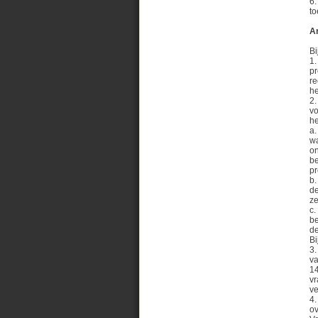
6.
to
Ar
Bi
1.
pr
r
he
2.
vo
he
a.
wa
on
be
pr
b.
de
ze
c.
b
de
Bi
3.
va
1
vr
ve
4.
o