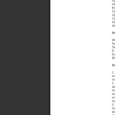
op
va
te
11
op
12
sl
de
Ar
W
H
T
E-
K
B
Ar
1.
on
o
2.
al
re
wo
on
mo
3.
he
de