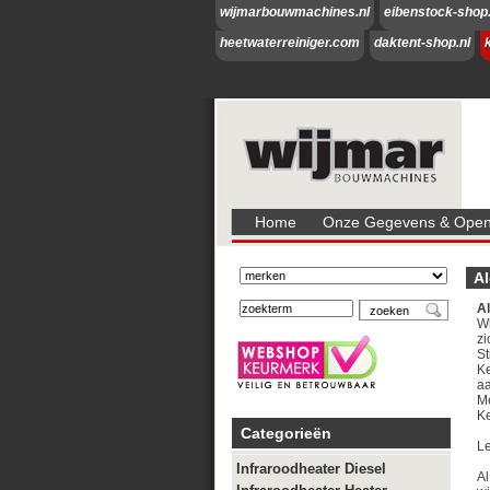
wijmarbouwmachines.nl
eibenstock-shop.
heetwaterreiniger.com
daktent-shop.nl
Home
Onze Gegevens & Openi
A
A
Wi
zi
St
Ke
a
Me
K
Categorieën
Le
Infraroodheater Diesel
Al