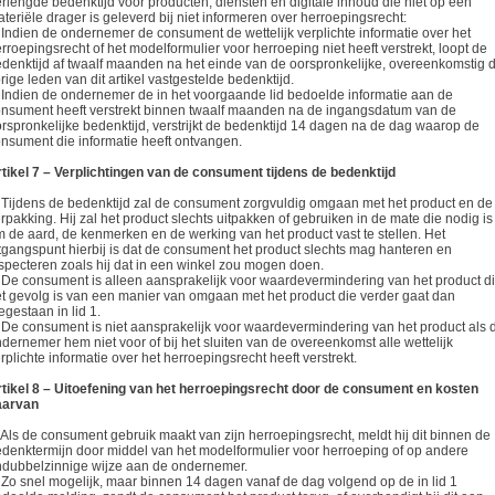
rlengde bedenktijd voor producten, diensten en digitale inhoud die niet op een
teriële drager is geleverd bij niet informeren over herroepingsrecht:
 Indien de ondernemer de consument de wettelijk verplichte informatie over het
rroepingsrecht of het modelformulier voor herroeping niet heeft verstrekt, loopt de
denktijd af twaalf maanden na het einde van de oorspronkelijke, overeenkomstig 
rige leden van dit artikel vastgestelde bedenktijd.
 Indien de ondernemer de in het voorgaande lid bedoelde informatie aan de
nsument heeft verstrekt binnen twaalf maanden na de ingangsdatum van de
rspronkelijke bedenktijd, verstrijkt de bedenktijd 14 dagen na de dag waarop de
nsument die informatie heeft ontvangen.
tikel 7 – Verplichtingen van de consument tijdens de bedenktijd
 Tijdens de bedenktijd zal de consument zorgvuldig omgaan met het product en de
rpakking. Hij zal het product slechts uitpakken of gebruiken in de mate die nodig is
 de aard, de kenmerken en de werking van het product vast te stellen. Het
tgangspunt hierbij is dat de consument het product slechts mag hanteren en
specteren zoals hij dat in een winkel zou mogen doen.
 De consument is alleen aansprakelijk voor waardevermindering van het product d
t gevolg is van een manier van omgaan met het product die verder gaat dan
egestaan in lid 1.
 De consument is niet aansprakelijk voor waardevermindering van het product als 
dernemer hem niet voor of bij het sluiten van de overeenkomst alle wettelijk
rplichte informatie over het herroepingsrecht heeft verstrekt.
tikel 8 – Uitoefening van het herroepingsrecht door de consument en kosten
aarvan
 Als de consument gebruik maakt van zijn herroepingsrecht, meldt hij dit binnen de
denktermijn door middel van het modelformulier voor herroeping of op andere
dubbelzinnige wijze aan de ondernemer.
 Zo snel mogelijk, maar binnen 14 dagen vanaf de dag volgend op de in lid 1