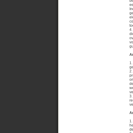
be
e
In
g
el
co
t
4.
di
ov
vo
gu
Ar
1.
ge
2.
pr
om
de
we
ve
3.
re
v
A
1.
he
de