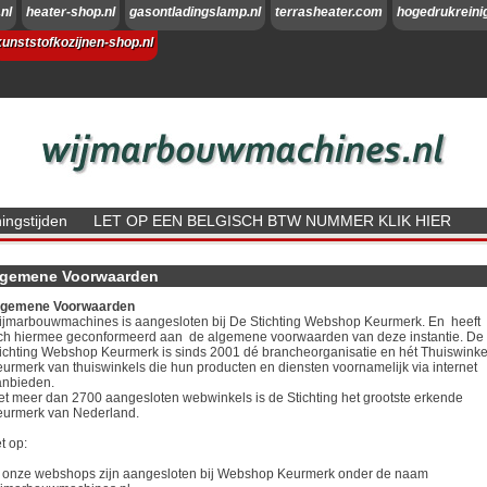
nl
heater-shop.nl
gasontladingslamp.nl
terrasheater.com
hogedrukreini
kunststofkozijnen-shop.nl
ngstijden
LET OP EEN BELGISCH BTW NUMMER KLIK HIER
lgemene Voorwaarden
lgemene Voorwaarden
jmarbouwmachines is aangesloten bij De Stichting Webshop Keurmerk. En heeft
ch hiermee geconformeerd aan de algemene voorwaarden van deze instantie. De
ichting Webshop Keurmerk is sinds 2001 dé brancheorganisatie en hét Thuiswinke
urmerk van thuiswinkels die hun producten en diensten voornamelijk via internet
anbieden.
t meer dan 2700 aangesloten webwinkels is de Stichting het grootste erkende
eurmerk van Nederland.
t op:
 onze webshops zijn aangesloten bij Webshop Keurmerk onder de naam