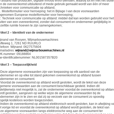
 afstand van producten, digitale inhoud en/of diensten, waarbij tot en met het sluit
n de overeenkomst uitsluitend of mede gebruik gemaakt wordt van één of meer
chnieken voor communicatie op afstand;
. Modelformulier voor herroeping: het in Bijlage I van deze voorwaarden
genomen Europese modelformulier voor herroeping;
. Techniek voor communicatie op afstand: middel dat kan worden gebruikt voor het
uiten van een overeenkomst, zonder dat consument en ondernemer gelijktijdig in
zelfde ruimte hoeven te zijn samengekomen;
tikel 2 – Identiteit van de ondernemer
ijnand van Rooyen, Wijmarbouwmachines
ofteweg 1, 7261 ND RUURLO
elefoon Wijnand: 0627575604
mailadres:
wijnand@wijmarbouwmachines.nl
vK-nummer: 09188864
tw-identificatienummer: NL001587357B20
tikel 3 – Toepasselijkheid
 Deze algemene voorwaarden zijn van toepassing op elk aanbod van de
dernemer en op elke tot stand gekomen overeenkomst op afstand tussen
ndernemer en consument.
 Voordat de overeenkomst op afstand wordt gesloten, wordt de tekst van deze
gemene voorwaarden aan de consument beschikbaar gesteld. Indien dit
delijkerwijs niet mogelijk is, zal de ondernemer voordat de overeenkomst op afsta
rdt gesloten, aangeven op welke wijze de algemene voorwaarden bij de
dernemer zijn in te zien en dat zij op verzoek van de consument zo spoedig
gelijk kosteloos worden toegezonden.
 Indien de overeenkomst op afstand elektronisch wordt gesloten, kan in afwijking v
t vorige lid en voordat de overeenkomst op afstand wordt gesloten, de tekst van
ze algemene voorwaarden langs elektronische weg aan de consument ter