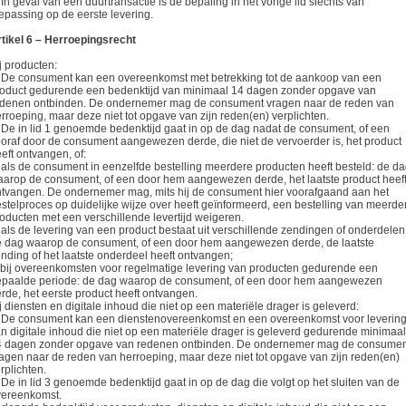
 In geval van een duurtransactie is de bepaling in het vorige lid slechts van
epassing op de eerste levering.
tikel 6 – Herroepingsrecht
j producten:
 De consument kan een overeenkomst met betrekking tot de aankoop van een
oduct gedurende een bedenktijd van minimaal 14 dagen zonder opgave van
edenen ontbinden. De ondernemer mag de consument vragen naar de reden van
rroeping, maar deze niet tot opgave van zijn reden(en) verplichten.
 De in lid 1 genoemde bedenktijd gaat in op de dag nadat de consument, of een
oraf door de consument aangewezen derde, die niet de vervoerder is, het product
eft ontvangen, of:
 als de consument in eenzelfde bestelling meerdere producten heeft besteld: de d
arop de consument, of een door hem aangewezen derde, het laatste product heef
tvangen. De ondernemer mag, mits hij de consument hier voorafgaand aan het
stelproces op duidelijke wijze over heeft geïnformeerd, een bestelling van meerde
oducten met een verschillende levertijd weigeren.
 als de levering van een product bestaat uit verschillende zendingen of onderdelen
 dag waarop de consument, of een door hem aangewezen derde, de laatste
nding of het laatste onderdeel heeft ontvangen;
 bij overeenkomsten voor regelmatige levering van producten gedurende een
epaalde periode: de dag waarop de consument, of een door hem aangewezen
rde, het eerste product heeft ontvangen.
j diensten en digitale inhoud die niet op een materiële drager is geleverd:
 De consument kan een dienstenovereenkomst en een overeenkomst voor leverin
n digitale inhoud die niet op een materiële drager is geleverd gedurende minimaal
4 dagen zonder opgave van redenen ontbinden. De ondernemer mag de consumen
agen naar de reden van herroeping, maar deze niet tot opgave van zijn reden(en)
rplichten.
 De in lid 3 genoemde bedenktijd gaat in op de dag die volgt op het sluiten van de
vereenkomst.