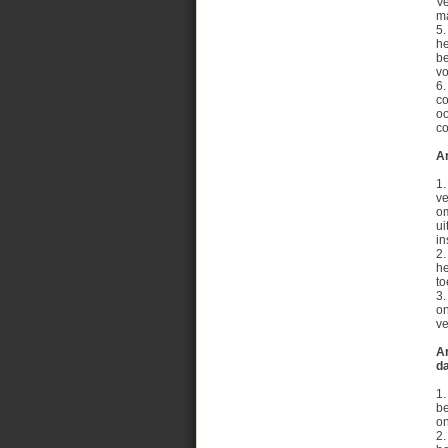
Ve
ma
5.
he
be
vo
6.
co
oo
co
Ar
1.
ve
om
ui
in
2.
he
to
3.
on
ve
Ar
d
1.
be
on
2.