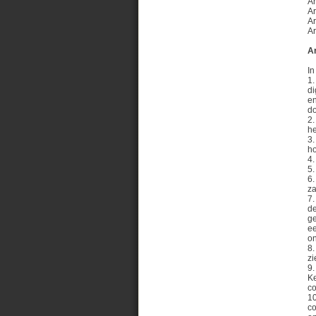
Ar
Ar
Ar
Ar
Ar
In
1.
di
en
do
2.
he
3.
ho
4.
5.
6.
za
7.
de
ge
ee
on
8.
zi
9.
Ke
c
10
co