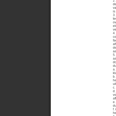
2.
de
va
is
3.
te
ov
el
ve
4.
co
fa
af
de
aa
5.
aa
do
d
a.
kl
b.
he
ui
c.
d.
vo
af
e.
du
f.
he