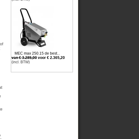
of
;
MEC max 250.15 de best...
van € 3.285,00
voor € 2.365,20
(incl. BTW)
at
e
te
p