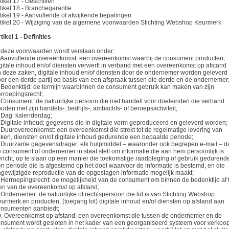
tikel 17 - Geschillen
tikel 18 - Branchegarantie
tikel 19 - Aanvullende of afwijkende bepalingen
tikel 20 - Wijziging van de algemene voorwaarden Stichting Webshop Keurmerk
tikel 1 - Definities
 deze voorwaarden wordt verstaan onder:
 Aanvullende overeenkomst: een overeenkomst waarbij de consument producten,
gitale inhoud en/of diensten verwerft in verband met een overeenkomst op afstand
 deze zaken, digitale inhoud en/of diensten door de ondernemer worden geleverd 
or een derde partij op basis van een afspraak tussen die derde en de ondernemer
 Bedenktijd: de termijn waarbinnen de consument gebruik kan maken van zijn
rroepingsrecht;
 Consument: de natuurlijke persoon die niet handelt voor doeleinden die verband
uden met zijn handels-, bedrijfs-, ambachts- of beroepsactiviteit;
 Dag: kalenderdag;
 Digitale inhoud: gegevens die in digitale vorm geproduceerd en geleverd worden;
 Duurovereenkomst: een overeenkomst die strekt tot de regelmatige levering van
ken, diensten en/of digitale inhoud gedurende een bepaalde periode;
 Duurzame gegevensdrager: elk hulpmiddel – waaronder ook begrepen e-mail – d
 consument of ondernemer in staat stelt om informatie die aan hem persoonlijk is
richt, op te slaan op een manier die toekomstige raadpleging of gebruik gedurend
n periode die is afgestemd op het doel waarvoor de informatie is bestemd, en die
gewijzigde reproductie van de opgeslagen informatie mogelijk maakt;
 Herroepingsrecht: de mogelijkheid van de consument om binnen de bedenktijd af 
en van de overeenkomst op afstand;
 Ondernemer: de natuurlijke of rechtspersoon die lid is van Stichting Webshop
urmerk en producten, (toegang tot) digitale inhoud en/of diensten op afstand aan
onsumenten aanbiedt;
. Overeenkomst op afstand: een overeenkomst die tussen de ondernemer en de
nsument wordt gesloten in het kader van een georganiseerd systeem voor verkoo