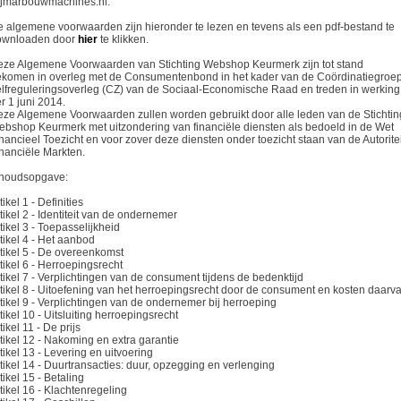
ijmarbouwmachines.nl.
 algemene voorwaarden zijn hieronder te lezen en tevens als een pdf-bestand te
ownloaden door
hier
te klikken.
ze Algemene Voorwaarden van Stichting Webshop Keurmerk zijn tot stand
komen in overleg met de Consumentenbond in het kader van de Coördinatiegroe
lfreguleringsoverleg (CZ) van de Sociaal-Economische Raad en treden in werking
r 1 juni 2014.
ze Algemene Voorwaarden zullen worden gebruikt door alle leden van de Stichtin
bshop Keurmerk met uitzondering van financiële diensten als bedoeld in de Wet
nancieel Toezicht en voor zover deze diensten onder toezicht staan van de Autoritei
nanciële Markten.
nhoudsopgave:
tikel 1 - Definities
tikel 2 - Identiteit van de ondernemer
tikel 3 - Toepasselijkheid
tikel 4 - Het aanbod
tikel 5 - De overeenkomst
tikel 6 - Herroepingsrecht
tikel 7 - Verplichtingen van de consument tijdens de bedenktijd
tikel 8 - Uitoefening van het herroepingsrecht door de consument en kosten daarv
tikel 9 - Verplichtingen van de ondernemer bij herroeping
tikel 10 - Uitsluiting herroepingsrecht
tikel 11 - De prijs
tikel 12 - Nakoming en extra garantie
tikel 13 - Levering en uitvoering
tikel 14 - Duurtransacties: duur, opzegging en verlenging
tikel 15 - Betaling
tikel 16 - Klachtenregeling