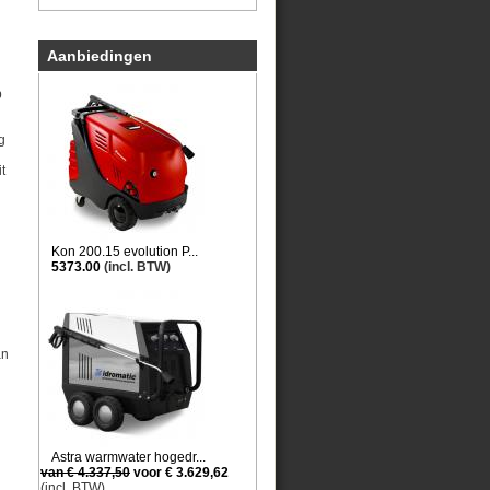
Aanbiedingen
p
g
t
Kon 200.15 evolution P...
5373.00
(incl. BTW)
an
Astra warmwater hogedr...
van € 4.337,50
voor € 3.629,62
(incl. BTW)