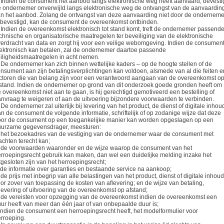
 Indien de consument het aanbod langs elektronische weg heeft aanvaard, bevesti
 ondernemer onverwijld langs elektronische weg de ontvangst van de aanvaardin
n het aanbod. Zolang de ontvangst van deze aanvaarding niet door de onderneme
 bevestigd, kan de consument de overeenkomst ontbinden.
 Indien de overeenkomst elektronisch tot stand komt, treft de ondernemer passend
chnische en organisatorische maatregelen ter beveiliging van de elektronische
erdracht van data en zorgt hij voor een veilige webomgeving. Indien de consumen
ektronisch kan betalen, zal de ondernemer daartoe passende
iligheidsmaatregelen in acht nemen.
 De ondernemer kan zich binnen wettelijke kaders – op de hoogte stellen of de
nsument aan zijn betalingsverplichtingen kan voldoen, alsmede van al die feiten e
ctoren die van belang zijn voor een verantwoord aangaan van de overeenkomst o
stand. Indien de ondernemer op grond van dit onderzoek goede gronden heeft om
 overeenkomst niet aan te gaan, is hij gerechtigd gemotiveerd een bestelling of
nvraag te weigeren of aan de uitvoering bijzondere voorwaarden te verbinden.
 De ondernemer zal uiterlijk bij levering van het product, de dienst of digitale inhou
n de consument de volgende informatie, schriftelijk of op zodanige wijze dat deze
or de consument op een toegankelijke manier kan worden opgeslagen op een
uurzame gegevensdrager, meesturen:
 het bezoekadres van de vestiging van de ondernemer waar de consument met
achten terecht kan;
 de voorwaarden waaronder en de wijze waarop de consument van het
rroepingsrecht gebruik kan maken, dan wel een duidelijke melding inzake het
tgesloten zijn van het herroepingsrecht;
 de informatie over garanties en bestaande service na aankoop;
 de prijs met inbegrip van alle belastingen van het product, dienst of digitale inhoud
or zover van toepassing de kosten van aflevering; en de wijze van betaling,
levering of uitvoering van de overeenkomst op afstand;
 de vereisten voor opzegging van de overeenkomst indien de overeenkomst een
ur heeft van meer dan één jaar of van onbepaalde duur is;
 indien de consument een herroepingsrecht heeft, het modelformulier voor
rroeping.