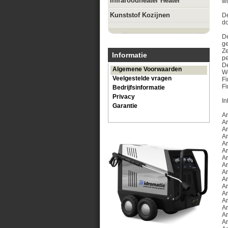
Infraroodheater Heater
w
Kunststof Kozijnen
De
d
De
ge
Ze
Informatie
pe
De
Algemene Voorwaarden
We
Veelgestelde vragen
Fi
Fi
Bedrijfsinformatie
Privacy
I
Garantie
Ar
Ar
Ar
Ar
Ar
Ar
Ar
Ar
Ar
Ar
Ar
Ar
Ar
Ar
Ar
Ar